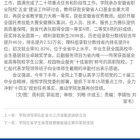
工作，圆满完成了二十项重点任务和阶段性工作。学院承办安徽省职
业院校“五金”建设工作研讨会，教师获批安徽省人口基金会重大项
目，再获全省教学能力大赛一等奖，获批安徽省优秀教师。组织开展
全国托育技能大赛安徽赛队集训，在人员、技术、服务上为赛队提供
高质量保障，我省代表队取得全国一等奖4项、二等奖8项的好成绩，
获奖排名全国第一。顺利录取新生2698名，历史组录取分数线较去年
提升46分，排名提升2.53万名；理科组录取分数线省内排名提升8
位，初次就业率91.82%，位于全省中上水平，毕业生获全国高校毕
业生基层就业卓越奖学金。后勤服务项目为省内唯一一所荣获首届全
省高等院校学生公寓、校园物业服务“十佳案例”称号的高职院校。丁
仁船代表学院领导班子向全体师生暑期的辛勤付出表示感谢。
会议强调，今年下半年，全院上下要认真学习贯彻党的二十届三
中全会精神，按照学院党委的部署，狠抓下半年15项重点工作，全力
冲刺“十四五”规划任务落实，推动学院发展再创佳绩。
（文/图：周利民 郭岩崑；审核：刘畅 许成玉；责编：李婧怡 刘
家韦）
上一条：学院领导带队赴省引江济淮集团调研交流
下一条：学院在省学生体育联赛健美操比赛中荣获佳绩