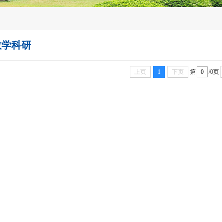
教学科研
上页
1
下页
第
/0页