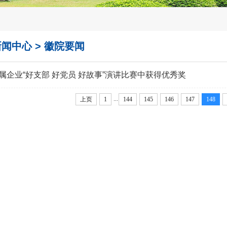
新闻中心
>
徽院要闻
属企业“好支部 好党员 好故事”演讲比赛中获得优秀奖
...
上页
1
144
145
146
147
148